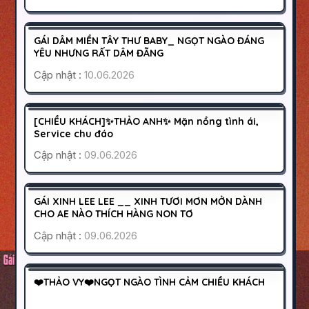
BÌNH TÂN
SÀI GÒN
350K
GÁI DÂM MIỀN TÂY THƯ BABY_ NGỌT NGÀO ĐÁNG
HOẠT ĐỘNG
YÊU NHƯNG RẤT DÂM ĐÃNG
Cập nhật :
10.06.2026
QUẬN 8
SÀI GÒN
200K
[CHIỀU KHÁCH]✨THẢO ANH✨ Mặn nồng tình ái,
HOẠT ĐỘNG
Service chu đáo
Cập nhật :
09.06.2026
QUẬN 8
SÀI GÒN
800K
GÁI XINH LEE LEE __ XINH TƯƠI MƠN MỞN DÀNH
HOẠT ĐỘNG
CHO AE NÀO THÍCH HÀNG NON TƠ
Cập nhật :
09.06.2026
HÀ NỘI
MỸ ĐÌNH
350K
❤️THẢO VY❤️NGỌT NGÀO TÌNH CẢM CHIỀU KHÁCH
HOẠT ĐỘNG