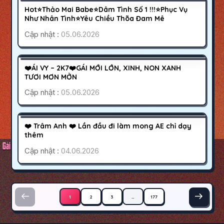
600K
Hot⭐Thảo Mai Babe⭐Dâm Tình Số 1 !!!⭐Phục Vụ
HOẠT ĐỘNG
Như Nhân Tình⭐Yêu Chiều Thõa Đam Mê
Cập nhật :
05.06.2026
BIÊN HÒA
ĐỒNG NAI
600K
❤️ÁI VY – 2K7❤️GÁI MỚI LỚN, XINH, NON XANH
HOẠT ĐỘNG
TƯƠI MƠN MỞN
Cập nhật :
05.06.2026
PHÚ NHUẬN
SÀI GÒN
700K
❤️ Trâm Anh ❤️ Lần đầu đi làm mong AE chỉ dạy
HOẠT ĐỘNG
thêm
Cập nhật :
04.06.2026
Phân trang bài viết
1
2
3
…
177