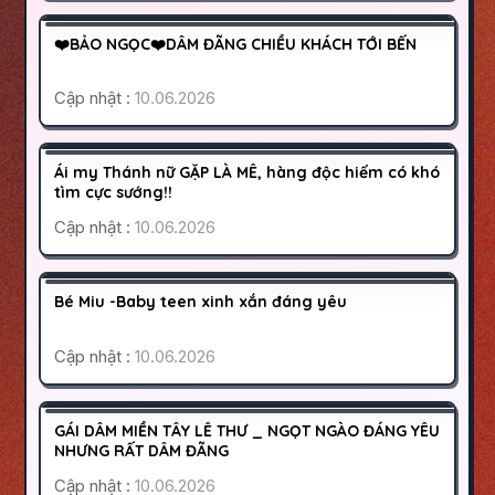
350K
❤️BẢO NGỌC❤️DÂM ĐÃNG CHIỀU KHÁCH TỚI BẾN
HOẠT ĐỘNG
Cập nhật :
10.06.2026
ĐÀ NẴNG
THANH KHÊ
400K
Ái my Thánh nữ GẶP LÀ MÊ, hàng độc hiếm có khó
HOẠT ĐỘNG
tìm cực sướng!!
Cập nhật :
10.06.2026
QUẬN 10
SÀI GÒN
500K
Bé Miu -Baby teen xinh xắn đáng yêu
HOẠT ĐỘNG
Cập nhật :
10.06.2026
BÌNH TÂN
SÀI GÒN
350K
GÁI DÂM MIỀN TÂY LÊ THƯ _ NGỌT NGÀO ĐÁNG YÊU
HOẠT ĐỘNG
NHƯNG RẤT DÂM ĐÃNG
Cập nhật :
10.06.2026