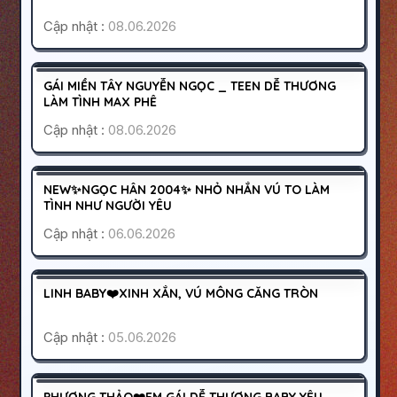
Cập nhật :
08.06.2026
QUẬN 10
SÀI GÒN
500K
GÁI MIỀN TÂY NGUYỄN NGỌC _ TEEN DỄ THƯƠNG
HOẠT ĐỘNG
LÀM TÌNH MAX PHÊ
Cập nhật :
08.06.2026
QUẬN 8
SÀI GÒN
500K
NEW✨NGỌC HÂN 2004✨ NHỎ NHẮN VÚ TO LÀM
HOẠT ĐỘNG
TÌNH NHƯ NGƯỜI YÊU
Cập nhật :
06.06.2026
QUẬN 10
SÀI GÒN
500K
LINH BABY❤️XINH XẮN, VÚ MÔNG CĂNG TRÒN
HOẠT ĐỘNG
Cập nhật :
05.06.2026
QUẬN 10
SÀI GÒN
PHƯƠNG THẢO❤️EM GÁI DỄ THƯƠNG BABY YÊU
HOẠT ĐỘNG