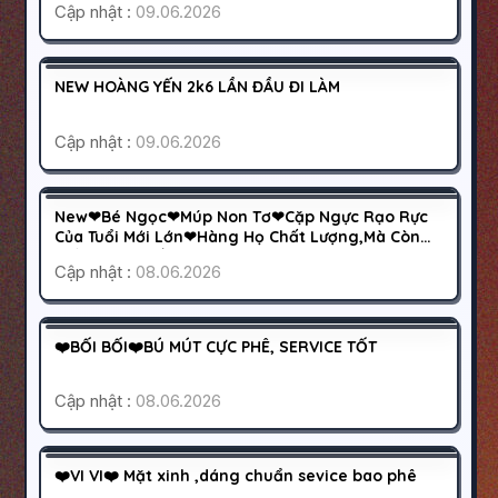
Cập nhật :
09.06.2026
ĐỐNG ĐA
HÀ NỘI
1000K
NEW HOÀNG YẾN 2k6 LẦN ĐẦU ĐI LÀM
HOẠT ĐỘNG
Cập nhật :
09.06.2026
ĐỒNG NAI
NHƠN TRẠCH
500K
New❤Bé Ngọc❤Múp Non Tơ❤Cặp Ngực Rạo Rực
HOẠT ĐỘNG
Của Tuổi Mới Lớn❤Hàng Họ Chất Lượng,Mà Còn
Biết Cưng Chiều Khách
Cập nhật :
08.06.2026
BÌNH PHƯỚC
ĐỒNG XOÀI
500K
❤️BỐI BỐI❤️BÚ MÚT CỰC PHÊ, SERVICE TỐT
HOẠT ĐỘNG
Cập nhật :
08.06.2026
QUẬN 8
SÀI GÒN
600K
❤️VI VI❤️ Mặt xinh ,dáng chuẩn sevice bao phê
HOẠT ĐỘNG