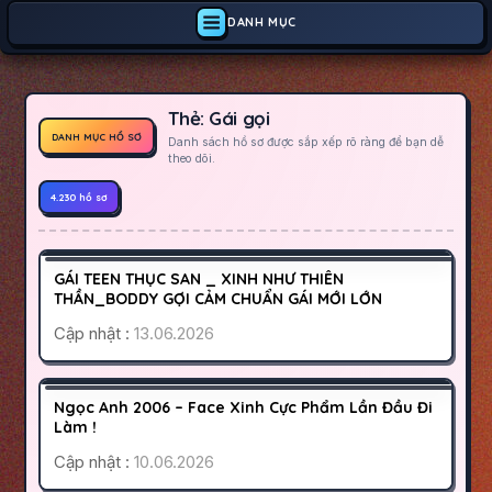
DANH MỤC
Thẻ:
Gái gọi
DANH MỤC HỒ SƠ
Danh sách hồ sơ được sắp xếp rõ ràng để bạn dễ
theo dõi.
4.230 hồ sơ
QUẬN 10
SÀI GÒN
900K
GÁI TEEN THỤC SAN _ XINH NHƯ THIÊN
HOẠT ĐỘNG
THẦN_BODDY GỢI CẢM CHUẨN GÁI MỚI LỚN
Cập nhật :
13.06.2026
ĐÀ NẴNG
NGŨ HÀNH SƠN
600K
Ngọc Anh 2006 – Face Xinh Cực Phẩm Lần Đầu Đi
HOẠT ĐỘNG
Làm !
Cập nhật :
10.06.2026
BÌNH DƯƠNG
THUẬN AN