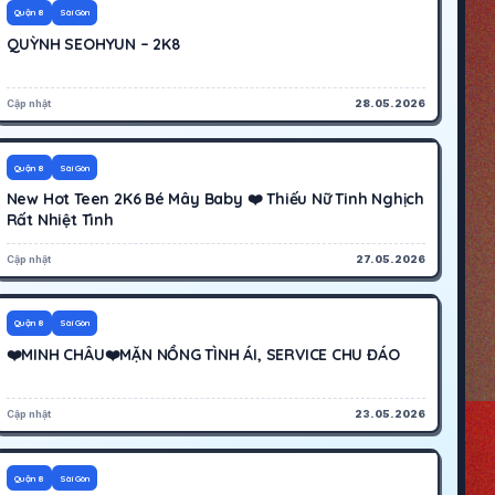
1200K
Hoạt động
Quận 8
Sài Gòn
QUỲNH SEOHYUN – 2K8
Cập nhật
28.05.2026
700K
Hoạt động
Quận 8
Sài Gòn
New Hot Teen 2K6 Bé Mây Baby ❤️ Thiếu Nữ Tinh Nghịch
Rất Nhiệt Tình
Cập nhật
27.05.2026
600K
Hoạt động
Quận 8
Sài Gòn
❤️MINH CHÂU❤️MẶN NỒNG TÌNH ÁI, SERVICE CHU ĐÁO
Cập nhật
23.05.2026
1000K
Hoạt động
Quận 8
Sài Gòn