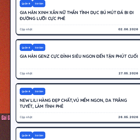
400K
Hoạt động
Quận 8
Sài Gòn
GIA HÂN XINH XẮN NỮ THẦN TÌNH DỤC BÚ MÚT ĐÁ BI ĐI
ĐƯỜNG LƯỠI CỰC PHÊ
Cập nhật
02.06.2026
600K
Hoạt động
Quận 8
Sài Gòn
GIA HÂN GENZ CỰC ĐỈNH SIÊU NGON ĐẾN TẬN PHÚT CUỐI
Cập nhật
27.05.2026
400K
Hoạt động
Quận 8
Sài Gòn
NEW LiLi HÀNG ĐẸP CHẤT,VÚ MỀM NGON, DA TRẮNG
TUYẾT, LÀM TÌNH PHÊ
Cập nhật
26.05.2026
1000K
Hoạt động
Quận 8
Sài Gòn