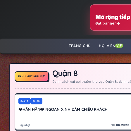
Mở rộng tiếp 
Đặt banner
TRANG CHỦ
HỘI VIÊN
VIP
Quận 8
DANH MỤC KHU VỰC
Danh sách gái gọi thuộc khu vực Quận 8, danh sá
250K
Hoạt động
Quận 8
Sài Gòn
❤️HÂN HÂN❤️ NGOAN XINH DÂM CHIỀU KHÁCH
Cập nhật
10.06.2026