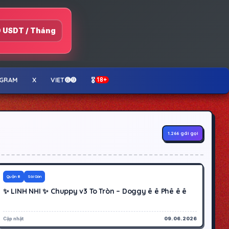
 USDT / Tháng
EGRAM
X
VIET➏➒
🎖️
18+
1.266 gái gọi
400K
Hoạt động
Quận 8
Sài Gòn
✨ LINH NHI ✨ Chuppy v3 To Tròn – Doggy ê ê Phê ê ê
Cập nhật
09.06.2026