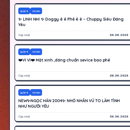
400K
Hoạt động
Quận 8
Sài Gòn
✨ LINH NHI ✨ Doggy ê ê Phê ê ê – Chuppy Siêu Đáng
Yêu
Cập nhật
09.06.2026
600K
Hoạt động
Quận 8
Sài Gòn
❤️VI VI❤️ Mặt xinh ,dáng chuẩn sevice bao phê
Cập nhật
08.06.2026
500K
Hoạt động
Quận 8
Sài Gòn
NEW✨NGỌC HÂN 2004✨ NHỎ NHẮN VÚ TO LÀM TÌNH
NHƯ NGƯỜI YÊU
Cập nhật
06.06.2026