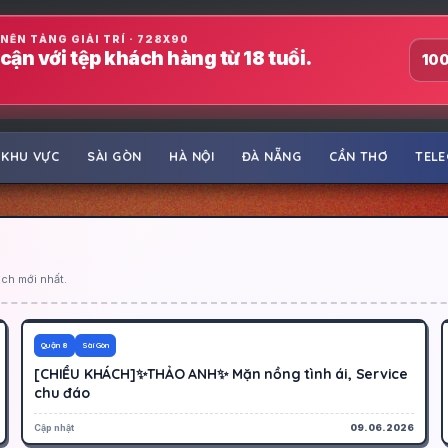
NỀN TẢNG GIẢI TRÍ · 728X90
cận với tệp khách hàng từ 18 tuổi.
100
KHU VỰC
SÀI GÒN
HÀ NỘI
ĐÀ NẴNG
CẦN THƠ
TEL
ch mới nhất.
200K
Hoạt động
Quận 8
Sài Gòn
[CHIỀU KHÁCH]✨THẢO ANH✨ Mặn nồng tình ái, Service
chu đáo
Cập nhật
09.06.2026