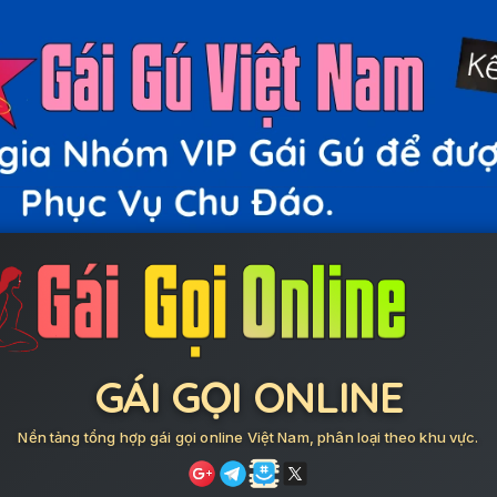
GÁI GỌI ONLINE
Nền tảng tổng hợp gái gọi online Việt Nam, phân loại theo khu vực.