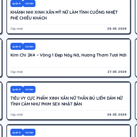
350K
Hoạt động
Quận 8
Sài Gòn
KHÁNH NHI XINH XẮN MỸ NỮ LÀM TÌNH CUỒNG NHIỆT
PHÊ CHIỀU KHÁCH
Cập nhật
29.05.2026
800K
Hoạt động
Quận 8
Sài Gòn
Kim Chi 2K4 – Vòng 1 Đẹp Nảy Nở, Hương Thơm Tươi Mới
Cập nhật
27.05.2026
300K
Hoạt động
Quận 8
Sài Gòn
TIỂU VY CỰC PHẨM XINH XẮN NỮ THẦN BÚ LIẾM DÂM NỮ
TÌNH CẢM NHƯ PHIM SEX NHẬT BẢN
Cập nhật
26.05.2026
400K
Hoạt động
Quận 8
Sài Gòn