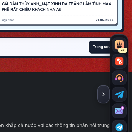
GÁI DÂM THÙY ANH_MẶT XINH DA TRẮNG LÀM TÌNH MAX
PHÊ RẤT CHIỀU KHÁCH NHA AE
Cập nhật
21.05.2026
Trang sau
VIP
ẨN THANH
rên khắp cả nước với các thông tin phản hồi trung