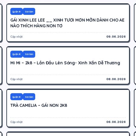
800K
Hoạt động
Quận 8
Sài Gòn
GÁI XINH LEE LEE __ XINH TƯƠI MƠN MỞN DÀNH CHO AE
NÀO THÍCH HÀNG NON TƠ
Cập nhật
09.06.2026
800K
Hoạt động
Quận 8
Sài Gòn
Mi Mi – 2k8 – Lần Đầu Lên Sóng- Xinh Xắn Dễ Thương
Cập nhật
08.06.2026
1200K
Hoạt động
Quận 8
Sài Gòn
TRÀ CAMELIA – GÁI NON 2K8
Cập nhật
06.06.2026