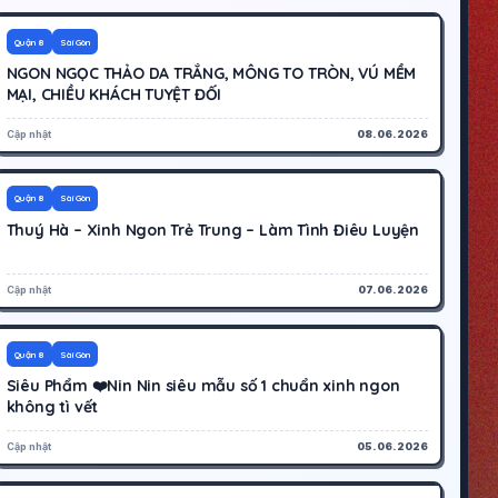
200K
Hoạt động
Quận 8
Sài Gòn
NGON NGỌC THẢO DA TRẮNG, MÔNG TO TRÒN, VÚ MỀM
MẠI, CHIỀU KHÁCH TUYỆT ĐỐI
Cập nhật
08.06.2026
500K
Hoạt động
Quận 8
Sài Gòn
Thuý Hà – Xinh Ngon Trẻ Trung – Làm Tình Điêu Luyện
Cập nhật
07.06.2026
1000K
Hoạt động
Quận 8
Sài Gòn
Siêu Phẩm ❤️Nin Nin siêu mẫu số 1 chuẩn xinh ngon
không tì vết
Cập nhật
05.06.2026