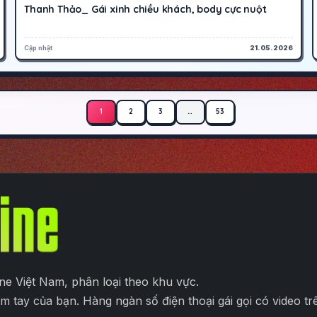
Thanh Thảo_ Gái xinh chiều khách, body cực nuột
Cập nhật
21.05.2026
1
2
3
…
53
ine Việt Nam, phân loại theo khu vực.
tầm tay của bạn. Hàng ngàn số điện thoại gái gọi có video t