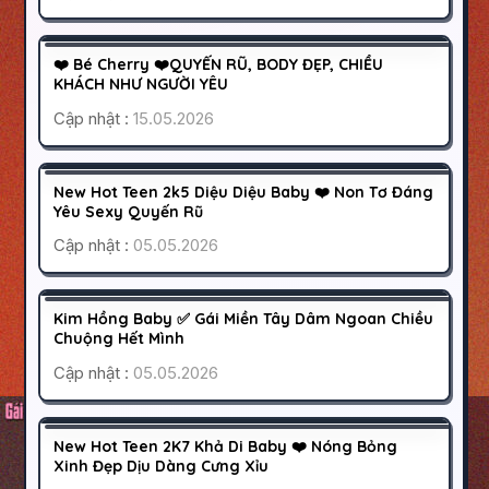
QUẬN 9
SÀI GÒN
300K
❤️ Bé Cherry ❤️QUYẾN RŨ, BODY ĐẸP, CHIỀU
HOẠT ĐỘNG
KHÁCH NHƯ NGƯỜI YÊU
Cập nhật :
15.05.2026
QUẬN 1
SÀI GÒN
1500K
New Hot Teen 2k5 Diệu Diệu Baby ❤️ Non Tơ Đáng
HOẠT ĐỘNG
Yêu Sexy Quyến Rũ
Cập nhật :
05.05.2026
GÒ VẤP
SÀI GÒN
300K
Kim Hồng Baby ✅ Gái Miền Tây Dâm Ngoan Chiều
HOẠT ĐỘNG
Chuộng Hết Mình
Cập nhật :
05.05.2026
SÀI GÒN
TÂN PHÚ
800K
New Hot Teen 2K7 Khả Di Baby ❤️ Nóng Bỏng
HOẠT ĐỘNG
Xinh Đẹp Dịu Dàng Cưng Xỉu