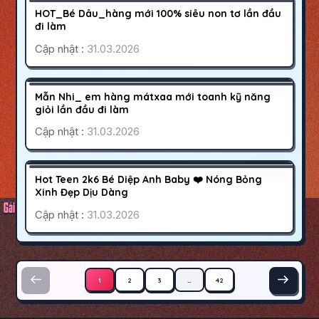
600K
HOT_Bé Dâu_hàng mới 100% siêu non tơ lần đầu
HOẠT ĐỘNG
đi làm
Cập nhật :
31.03.2026
QUẬN 2
SÀI GÒN
400K
Mẫn Nhi_ em hàng mátxaa mới toanh kỹ năng
HOẠT ĐỘNG
giỏi lần đầu đi làm
Cập nhật :
31.03.2026
QUẬN 8
SÀI GÒN
500K
Hot Teen 2k6 Bé Diệp Anh Baby ❤️ Nóng Bỏng
HOẠT ĐỘNG
Xinh Đẹp Dịu Dàng
Cập nhật :
31.03.2026
Phân trang bài viết
1
2
3
…
42