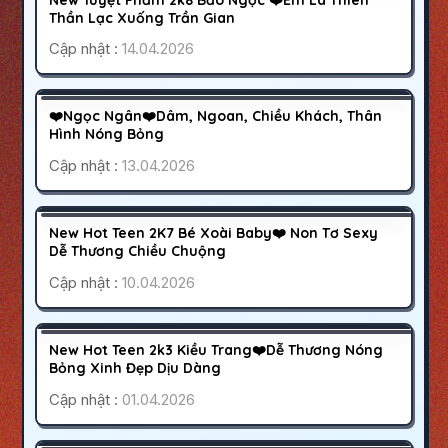
1000K
Thần Lạc Xuống Trần Gian
Cập nhật :
14.04.2026
BẾN CÁT
BÌNH DƯƠNG
400K
❤️Ngọc Ngân❤️Dâm, Ngoan, Chiều Khách, Thân
HOẠT ĐỘNG
Hình Nóng Bỏng
Cập nhật :
13.04.2026
GÒ VẤP
SÀI GÒN
400K
New Hot Teen 2K7 Bé Xoài Baby❤️ Non Tơ Sexy
HOẠT ĐỘNG
Dễ Thương Chiều Chuộng
Cập nhật :
10.04.2026
QUẬN 10
SÀI GÒN
400K
New Hot Teen 2k3 Kiều Trang❤️Dễ Thương Nóng
HOẠT ĐỘNG
Bỏng Xinh Đẹp Dịu Dàng
Cập nhật :
01.04.2026
QUẬN 2
SÀI GÒN