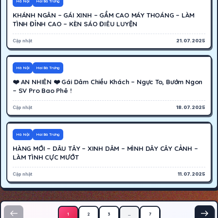
Hà Nội
Hai Bà Trưng
KHÁNH NGÂN – GÁI XINH – GẦM CAO MÁY THOÁNG – LÀM
TÌNH ĐỈNH CAO – KÈN SÁO ĐIÊU LUYỆN
Cập nhật
21.07.2025
300K
Hoạt động
Hà Nội
Hai Bà Trưng
❤️ AN NHIÊN ❤️ Gái Dâm Chiều Khách – Ngực To, Bướm Ngon
– SV Pro Bao Phê !
Cập nhật
18.07.2025
300K
Hoạt động
Hà Nội
Hai Bà Trưng
HÀNG MỚI – DÂU TÂY – XINH DÂM – MÌNH DÂY CÂY CẢNH –
LÀM TÌNH CỰC MƯỚT
Cập nhật
11.07.2025
Phân trang bài viết
1
2
3
…
7