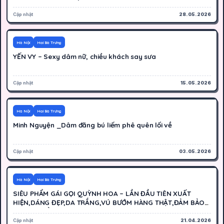
Cập nhật
28.05.2026
300K
Hoạt động
Hà Nội
Hai Bà Trưng
YẾN VY – Sexy dâm nữ, chiều khách say sưa
Cập nhật
15.05.2026
300K
Hoạt động
Hà Nội
Hai Bà Trưng
Minh Nguyện _Dâm đãng bú liếm phê quên lối về
Cập nhật
03.05.2026
500K
Hoạt động
Hà Nội
Hai Bà Trưng
SIÊU PHẨM GÁI GỌI QUỲNH HOA – LẦN ĐẦU TIÊN XUẤT
HIỆN,DÁNG ĐẸP,DA TRẮNG,VÚ BƯỚM HÀNG THẬT,ĐẢM BẢO
NGOAN HIỀN
Cập nhật
21.04.2026