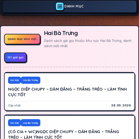
DANH MỤC
Hai Bà Trưng
DANH MỤC KHU VỰC
Danh sách gái gọi thuộc khu vực Hai Bà Trưng, danh
sách mới nhất.
151 gái gọi
300K
Hoạt động
Hà Nội
Hai Bà Trưng
NGỌC DIỆP CHUPY – DÂM ĐÃNG – TRẮNG TRẺO – LÀM TÌNH
CỰC TỐT
Cập nhật
28.05.2026
300K
Hoạt động
Hà Nội
Hai Bà Trưng
(CÓ CIA + WC)NGỌC DIỆP CHUPY – DÂM ĐÃNG – TRẮNG
TRẺO – LÀM TÌNH CỰC TỐT