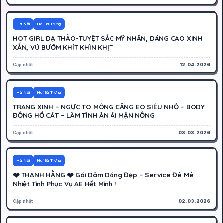
500K
Hoạt động
Hà Nội
Hai Bà Trưng
HOT GIRL DẠ THẢO-TUYỆT SẮC MỸ NHÂN, DÁNG CAO XINH
XẮN, VÚ BƯỚM KHÍT KHÌN KHỊT
Cập nhật
12.04.2026
350K
Hoạt động
Hà Nội
Hai Bà Trưng
TRANG XINH – NGỰC TO MÔNG CĂNG EO SIÊU NHỎ – BODY
ĐỒNG HỒ CÁT – LÀM TÌNH ÂN ÁI MẶN NỒNG
Cập nhật
03.03.2026
400K
Hoạt động
Hà Nội
Hai Bà Trưng
❤️ THANH HẰNG ❤️ Gái Dâm Dáng Đẹp – Service Đê Mê
Nhiệt Tình Phục Vụ AE Hết Mình !
Cập nhật
02.03.2026