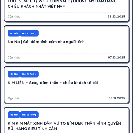
FULL SEVICER ( WC + CUMINALO) DƯƠNG MY DÂM ĐÃNG
CHIỀU KHÁCH NHẤT VIỆT NAM
Cập nhật
28.12.2025
200K
Hoạt động
Hà Nội
Hai Bà Trưng
Na Na | Gái dâm tình cảm như người tình.
Cập nhật
07.12.2025
300K
Hoạt động
Hà Nội
Hai Bà Trưng
KIM LIÊN – Sexy dâm thần – chiều khách tê tái
Cập nhật
03.11.2025
400K
Hoạt động
Hà Nội
Hai Bà Trưng
KIM KIM MẶT XINH DÂM VÚ TO BÍM ĐẸP, THÂN HÌNH QUYẾN
RŨ, HÀNG SIÊU TÌNH CẢM