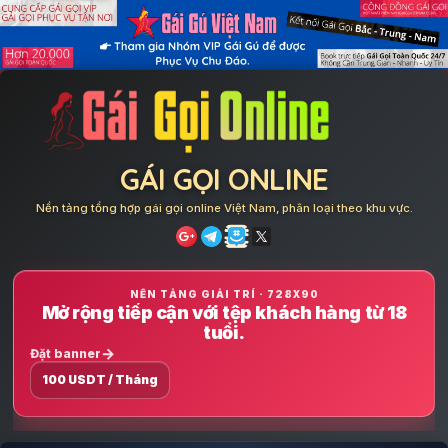
Skip
to
content
GÁI GỌI ONLINE
Nền tảng tổng hợp gái gọi online Việt Nam, phân loại theo khu vực.
NỀN TẢNG GIẢI TRÍ · 728X90
Mở rộng tiếp cận với tệp khách hàng từ 18
tuổi.
Đặt banner
100 USDT / Tháng