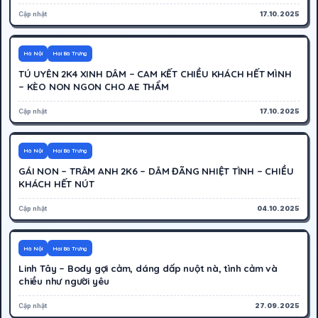
Cập nhật
17.10.2025
300K
Hoạt động
Hà Nội
Hai Bà Trưng
TÚ UYÊN 2K4 XINH DÂM – CAM KẾT CHIỀU KHÁCH HẾT MÌNH
– KÈO NON NGON CHO AE THẨM
Cập nhật
17.10.2025
400K
Hoạt động
Hà Nội
Hai Bà Trưng
GÁI NON – TRÂM ANH 2K6 – DÂM ĐÃNG NHIỆT TÌNH – CHIỀU
KHÁCH HẾT NÚT
Cập nhật
04.10.2025
400K
Hoạt động
Hà Nội
Hai Bà Trưng
Linh Tây – Body gợi cảm, dáng dấp nuột nà, tình cảm và
chiều như người yêu
Cập nhật
27.09.2025