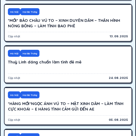
300K
Hoạt động
Hà Nội
Hai Bà Trưng
*MỚI* BẢO CHÂU VÚ TO – XINH DUYÊN DÂM – THÂN HÌNH
NÓNG BỎNG – LÀM TÌNH BAO PHÊ
Cập nhật
13.09.2025
200K
Hoạt động
Hà Nội
Hai Bà Trưng
Thuỳ Linh dáng chuẩn làm tình đê mê
Cập nhật
24.08.2025
500K
Hoạt động
Hà Nội
Hai Bà Trưng
*HÀNG MỚI*NGỌC ÁNH VÚ TO – MẶT XINH DÂM – LÀM TÌNH
CỰC KHOÁI – E HÀNG TÌNH CẢM GỬI ĐẾN AE
Cập nhật
05.08.2025
400K
Hoạt động