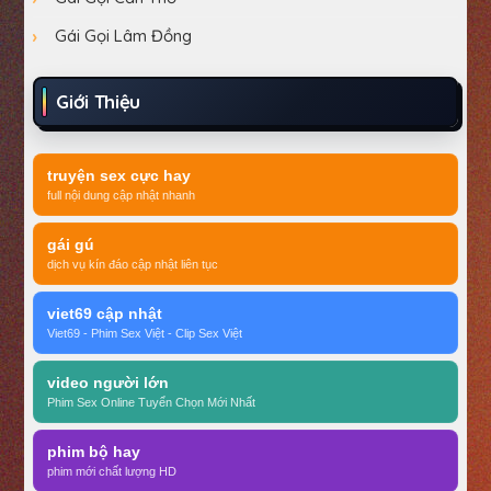
Gái Gọi Lâm Đồng
Giới Thiệu
truyện sex cực hay
full nội dung cập nhật nhanh
gái gú
dịch vụ kín đáo cập nhật liên tục
viet69 cập nhật
Viet69 - Phim Sex Việt - Clip Sex Việt
video người lớn
Phim Sex Online Tuyển Chọn Mới Nhất
phim bộ hay
phim mới chất lượng HD