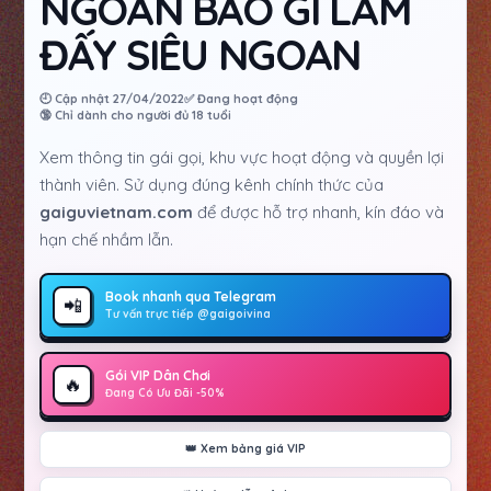
NGOAN BẢO GÌ LÀM
ĐẤY SIÊU NGOAN
🕘 Cập nhật 27/04/2022
✅ Đang hoạt động
🔞 Chỉ dành cho người đủ 18 tuổi
Xem thông tin gái gọi, khu vực hoạt động và quyền lợi
thành viên. Sử dụng đúng kênh chính thức của
gaiguvietnam.com
để được hỗ trợ nhanh, kín đáo và
hạn chế nhầm lẫn.
Book nhanh qua Telegram
📲
Tư vấn trực tiếp @gaigoivina
Gói VIP Dân Chơi
🔥
Đang Có Ưu Đãi -50%
👑 Xem bảng giá VIP