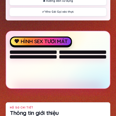
🛎️ Hướng dẫn sử dụng
✅ Kho Gái Gọi xác thực
💖 HÌNH SEX TƯƠI MÁT
Columbus
Columbus
Columbus
Columbus
HỒ SƠ CHI TIẾT
Thông tin giới thiệu