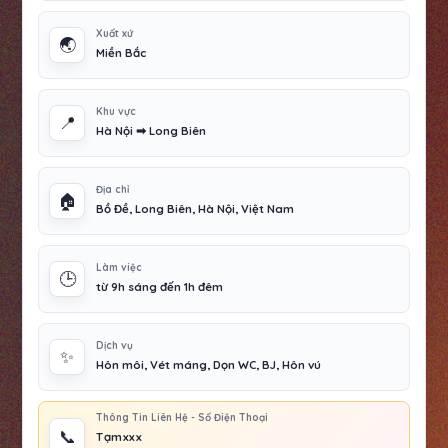
Xuất xứ
🌏
Miền Bắc
Khu vực
📍
Hà Nội ➡ Long Biên
Địa chỉ
🏠
Bồ Đề, Long Biên, Hà Nội, Việt Nam
Làm việc
🕒
từ 9h sáng đến 1h đêm
Dịch vụ
✨
Hôn môi, Vét máng, Dọn WC, BJ, Hôn vú
Thông Tin Liên Hệ - Số Điện Thoại
📞
Tạmxxx