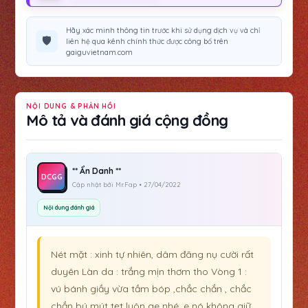
Hãy xác minh thông tin trước khi sử dụng dịch vụ và chỉ
🛡️
liên hệ qua kênh chính thức được công bố trên
gaiguvietnam.com
NỘI DUNG & PHẢN HỒI
Mô tả và đánh giá cộng đồng
** Ẩn Danh **
DCGG
Cập nhật bởi Mr.Fap • 27/04/2022
Nội dung đánh giá
Nét mặt : xinh tự nhiên, dâm đãng nụ cười rất
duyên Làn da : trắng mịn thơm tho Vòng 1 :
vú bánh giầy vừa tầm bóp ,chắc chắn , chắc
chắn bú mút tẹt luôn ae nhé, e nó không giữ