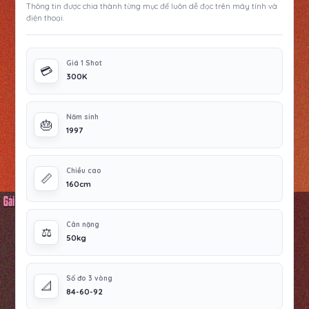
Thông tin được chia thành từng mục để luôn dễ đọc trên máy tính và
điện thoại.
Giá 1 Shot
💳
300K
Năm sinh
🎂
1997
Chiều cao
📏
160cm
Cân nặng
⚖️
50kg
Số đo 3 vòng
📐
84-60-92