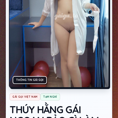
THÔNG TIN GÁI GỌI
GÁI GỌI VIỆT NAM
TẠM NGHỈ
THÚY HẰNG GÁI