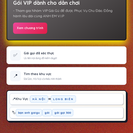
Gói VIP dành cho dân chơi
- Tham gia Nhóm VIP Gái Gú để được Phục Vụ Chu Đáo. Đồng
hành lâu dài cùng ANH EM V.I.P
Xem chương trình
Gái gọi đã xác thực
✅
Ưu tiên nội dung đã kiểm duyệt
Tìm theo khu vực
📍
Sài Gòn, Hà Nội và nhiều tỉnh thành
Khu Vực :
➡
HÀ NỘI
LONG BIÊN
bạn anh gaigu
gái
gái gọi 300