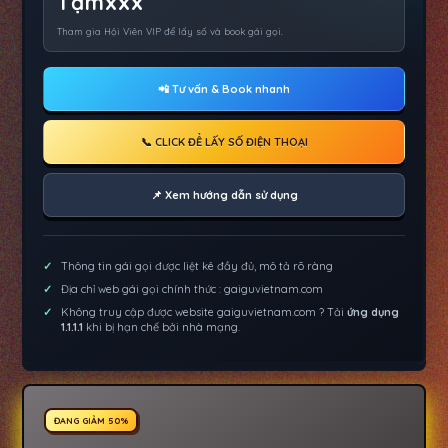
Tạmxxx
Tham gia Hội Viên VIP để lấy số và book gái gọi.
📲 Tư vấn & Book nhanh
📞 CLICK ĐỂ LẤY SỐ ĐIỆN THOẠI
📌 Xem hướng dẫn sử dụng
Thông tin gái gọi được liệt kê đầy đủ, mô tả rõ ràng
Địa chỉ web gái gọi chính thức : gaiguvietnam.com
Không truy cập được website gaiguvietnam.com ? Tải
ứng dụng
1.1.1.1
khi bị hạn chế bởi nhà mạng.
ĐANG GIẢM 50%