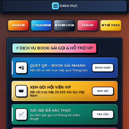
DANH MỤC
🔒︎ HỘI KÍN
☰ TELEGRAM
🍿 PHIM CHÙA
💃 GÁI GÚ
⚽ THỂ THAO
⚡ DỊCH VỤ BOOK GÁI GỌI & HỖ TRỢ VIP
QUÉT QR – BOOK GÁI NHANH
📲
BOOK NGAY
Kết nối tư vấn trực tiếp qua Telegram
XEM GÓI HỘI VIÊN VIP
👑
XEM GIÁ
Kết nối trực tiếp 20,000 Gái Gọi Việt
Nam
GÁI GỌI ĐÃ XÁC THỰC
✅
TRA CỨU
Ưu tiên gái gọi có thông tin kiểm
duyệt