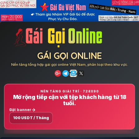
Skip
to
content
GÁI GỌI ONLINE
Nền tảng tổng hợp gái gọi online Việt Nam, phân loại theo khu vực.
NỀN TẢNG GIẢI TRÍ · 728X90
Mở rộng tiếp cận với tệp khách hàng từ 18
tuổi.
Đặt banner
100 USDT / Tháng