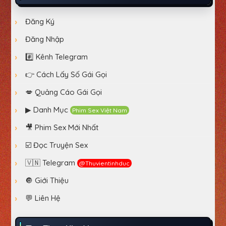
Đăng Ký
Đăng Nhập
#️⃣ Kênh Telegram
👉 Cách Lấy Số Gái Gọi
💋 Quảng Cáo Gái Gọi
▶ Danh Mục
Phim Sex Việt Nam
🎥 Phim Sex Mới Nhất
☑️ Đọc Truyện Sex
🇻🇳 Telegram
@thuvientinhduc
🔘 Giới Thiệu
💬 Liên Hệ