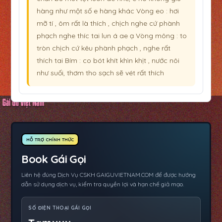
hàng như một số e hàng khác Vòng eo : hơi
mỡ tí , ôm rất là thích , chịch nghe cứ phành
phạch nghe thíc tai lun á ae ạ Vòng mông : to
tròn chịch cứ kêu phành phạch , nghe rất
thích tai Bím : co bót khít khìn khịt , nước nôi
như suối, thơm tho sạch sẽ vét rất thích
HỖ TRỢ CHÍNH THỨC
Book Gái Gọi
Liên hệ đúng Dịch Vụ CSKH GAIGUVIETNAM.COM để được hướng
dẫn sử dụng dịch vụ, kiểm tra quyền lợi và hạn chế giả mạo.
SỐ ĐIỆN THOẠI GÁI GỌI