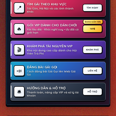
TÌM GÁI THEO KHU VỰC
📍
TÌM NGAY
Sài Gòn, Hà Nội và các tỉnh thành
khác
ĐANG GIẢM 50%
GÓI VIP DÀNH CHO DÂN CHƠI
🔥
169$
Xài lâu dài - Khỏi nghĩ suy • Ưu đãi có
giới hạn
KHÁM PHÁ TÀI NGUYÊN VIP
🎬
KHÁM PHÁ
Kho nội dung cao cấp dành cho Hội
Viên Trả Phí
ĐĂNG BÀI GÁI GỌI
📣
LIÊN HỆ
Cách đăng bài Gái Gọi lên Web Gái
Gú
HƯỚNG DẪN & HỖ TRỢ
🛎️
HỖ TRỢ
Thanh toán, nâng cấp VIP và xử lý tài
khoản