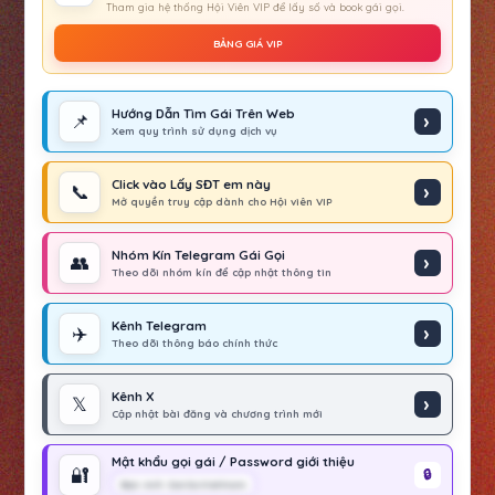
Tham gia hệ thống Hội Viên VIP để lấy số và book gái gọi.
BẢNG GIÁ VIP
Hướng Dẫn Tìm Gái Trên Web
📌
Xem quy trình sử dụng dịch vụ
Click vào Lấy SĐT em này
📞
Mở quyền truy cập dành cho Hội viên VIP
Nhóm Kín Telegram Gái Gọi
👥
Theo dõi nhóm kín để cập nhật thông tin
Kênh Telegram
✈️
Theo dõi thông báo chính thức
Kênh X
𝕏
Cập nhật bài đăng và chương trình mới
Mật khẩu gọi gái / Password giới thiệu
🔐
Bạn Anh GaiGuVietNam