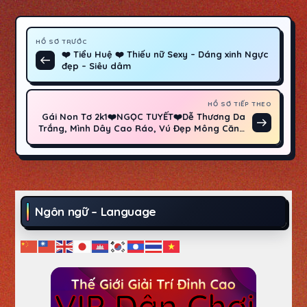
Đ
HỒ SƠ TRƯỚC
❤️ Tiểu Huệ ❤️ Thiếu nữ Sexy – Dáng xinh Ngực
Hồ
i
đẹp – Siêu dâm
sơ
trước
ề
HỒ SƠ TIẾP THEO
Gái Non Tơ 2k1❤️NGỌC TUYẾT❤️Dễ Thương Da
Hồ
Trắng, Mình Dây Cao Ráo, Vú Đẹp Mông Căng
u
Bín Ngon, Tình Cảm Nhiệt Tình Như “Gấu”
sơ
tiếp
h
theo
ư
Ngôn ngữ – Language
ớ
n
g